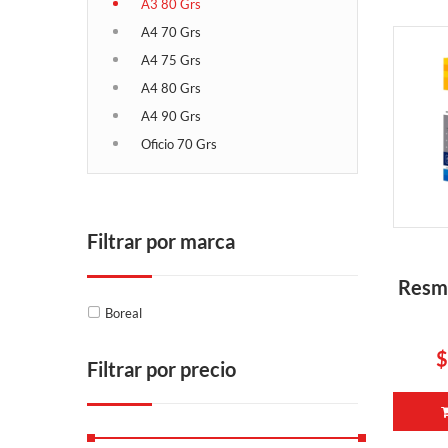
A3 80 Grs
A4 70 Grs
A4 75 Grs
A4 80 Grs
A4 90 Grs
Oficio 70 Grs
Filtrar por marca
Resm
Boreal
$
Filtrar por precio