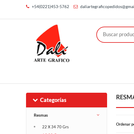
+54(0221)453-5762
daliartegraficopedidos@gma
RESM
Categorías
Resmas
Ordenar p
22 X 34 70 Grs