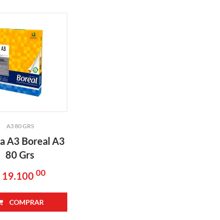
A3 80 GRS
a A3 Boreal A3
80 Grs
00
 19.100
COMPRAR