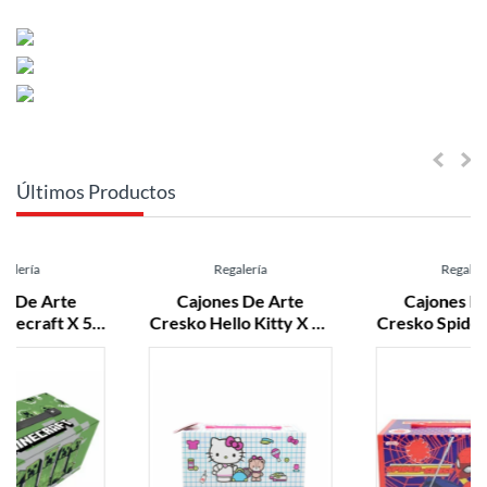
Últimos Productos
Regalería
Regalería
Cajones De Arte
Cajones De Arte
Cresko Hello Kitty X 54
Cresko Spiderman X 54
Pzas. (sr661)
Pzas. (ha633)