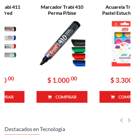
Marcador Trabi 410
Acuarela Trabi X 8
Perma P/bise
Pastel Estuche Rigido
(1020)
00
00
$ 1.000
$ 3.300
COMPRAR
COMPRAR
Destacados en Tecnologia