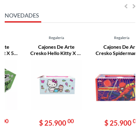
NOVEDADES
Regalería
Regalería
Cajones De Arte
Cajones De Arte
Cresko Hello Kitty X 54
Cresko Spiderman X 54
Pzas. (sr661)
Pzas. (ha633)
00
00
$ 25.900
$ 25.900