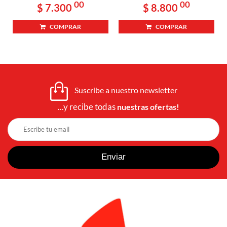
00
00
$ 7.300
$ 8.800
COMPRAR
COMPRAR
Suscribe a nuestro newsletter
...y recibe todas
nuestras ofertas!