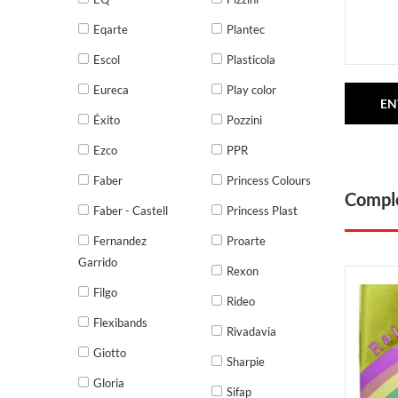
Eqarte
Plantec
Escol
Plasticola
Eureca
Play color
Éxito
Pozzini
Ezco
PPR
Faber
Princess Colours
Comple
Faber - Castell
Princess Plast
Fernandez
Proarte
Garrido
Rexon
Filgo
Rideo
Flexibands
Rivadavia
Giotto
Sharpie
Gloria
Sifap