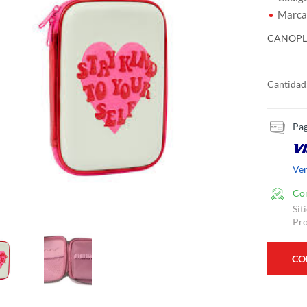
Marca
CANOPL
Cantidad
Pag
Ve
Co
Sit
Pro
CO