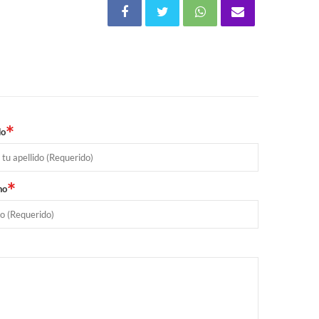
*
do
*
no