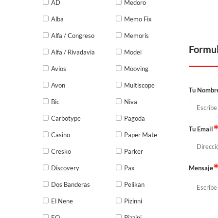
AD
Medoro
Alba
Memo Fix
Alfa / Congreso
Memoris
Formul
Alfa / Rivadavia
Model
Avios
Mooving
Avon
Multiscope
Tu Nombr
Bic
Niva
Carbotype
Pagoda
Tu Email
Casino
Paper Mate
Cresko
Parker
Discovery
Pax
Mensaje
Dos Banderas
Pelikan
El Nene
Pizinni
EQ
Pizzini