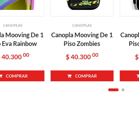
CANOPLAS
CANOPLAS
la Mooving De 1
Canopla Mooving De 1
Canopl
o Eva Rainbow
Piso Zombies
Pis
00
00
 40.300
$ 40.300
$
COMPRAR
COMPRAR