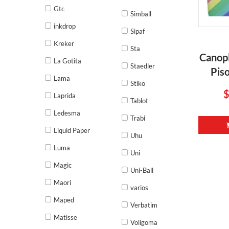
Gtc
Simball
inkdrop
Sipaf
Kreker
Sta
Canop
La Gotita
Staedler
Pis
Lama
Stiko
$
Laprida
Tablot
Ledesma
Trabi
Liquid Paper
Uhu
Luma
Uni
Magic
Uni-Ball
Maori
varios
Maped
Verbatim
Matisse
Voligoma