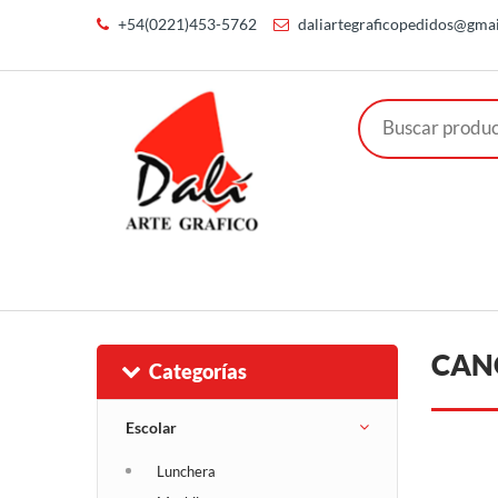
+54(0221)453-5762
daliartegraficopedidos@gma
CAN
Categorías
Escolar
Lunchera