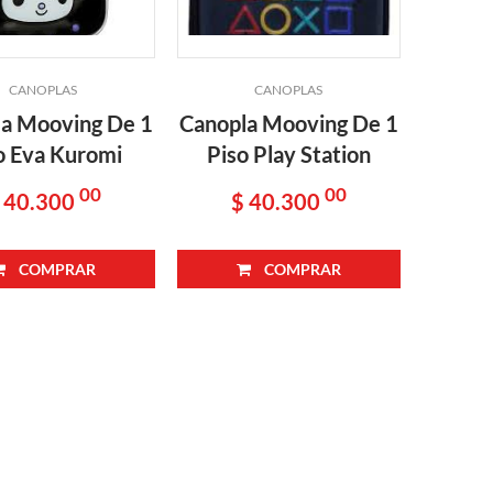
CANOPLAS
CANOPLAS
a Mooving De 1
Canopla Mooving De 1
Canopl
o Eva Kuromi
Piso Play Station
Piso
00
00
 40.300
$ 40.300
$
COMPRAR
COMPRAR