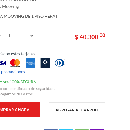
: Mooving
A MOOVING DE 1 PISO HERAT
00
:
$ 40.300
á con estas tarjetas
r promociones
mpra 100% SEGURA
io con certificado de seguridad.
tegemos tus datos.
MPRAR AHORA
AGREGAR AL CARRITO