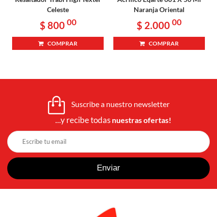
Celeste
Naranja Oriental
00
00
$ 800
$ 2.000
COMPRAR
COMPRAR
Suscribe a nuestro newsletter
...y recibe todas
nuestras ofertas!